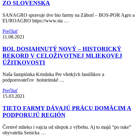
ZO SLOVENSKA
SANAGRO spravuje dve bio farmy na Záhorí – BOS-POR Agro a
EUROAGRO https://www.sta …
Prečítať
11.08.2021
BOL DOSIAHNUTÝ NOVÝ – HISTORICKÝ
REKORD V CELOŽIVOTNEJ MLIEKOVEJ
ÚŽITKOVOSTI
Naša šampiónka Kristínka Pre všetkých fanúšikov a
podporovateľov holsteinské …
Prečítať
15.03.2021
TIETO FARMY DÁVAJÚ PRÁCU DOMÁCIM A
PODPORUJÚ REGIÓN
Čerstvé mlieko i vajcia od sliepok z výbehu. Aj to majú “po ruke”
obyvatelia Senicka …