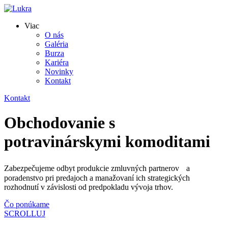
Viac
O nás
Galéria
Burza
Kariéra
Novinky
Kontakt
Kontakt
Obchodovanie s
potravinárskymi komoditami
Zabezpečujeme odbyt produkcie zmluvných partnerov a
poradenstvo pri predajoch a manažovaní ich strategických
rozhodnutí v závislosti od predpokladu vývoja trhov.
Čo ponúkame
SCROLLUJ